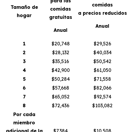
para las
comidas
Tamaño de
comidas
a precios reducidos
hogar
gratuitas
Anual
Anual
1
$20,748
$29,526
2
$28,132
$40,034
3
$35,516
$50,542
4
$42,900
$61,050
5
$50,284
$71,558
6
$57,668
$82,066
7
$65,052
$92,574
8
$72,436
$103,082
Por cada
miembro
adicional de la
$7,384
$10,508